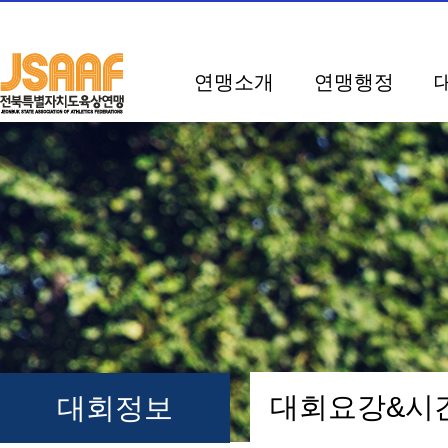
연맹소개
연맹행정
대회요강&
대회정보