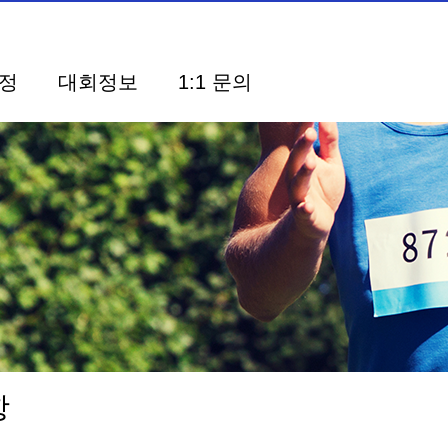
정
대회정보
1:1 문의
사항