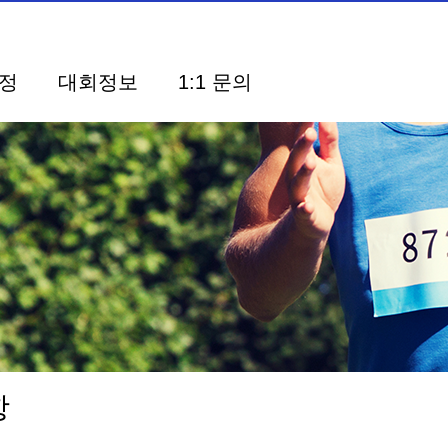
정
대회정보
1:1 문의
사항