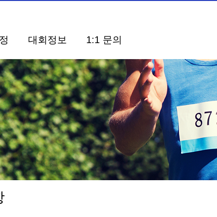
정
대회정보
1:1 문의
사항