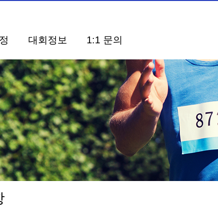
정
대회정보
1:1 문의
사항